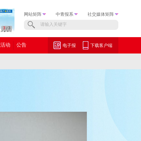
网站矩阵
中青报系
社交媒体矩阵
1
3
/
活动
公告
电子报
下载客户端