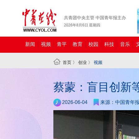
共青团中央主管 中国青年报主办
2026年8月6日 星期四
新闻
视频
青平
教育
校园
科技
音乐
首页
》
创业
》
视频
蔡蒙：盲目创新
2026-06-04
来源：中国青年