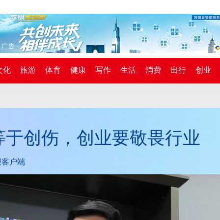
文化
旅游
体育
健康
写作
生活
消费
出行
创业
等于创伤，创业要敬畏行业
报客户端